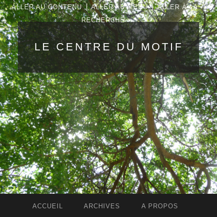
|
|
ALLER AU CONTENU
ALLER AU MENU
ALLER À LA
RECHERCHE
LE CENTRE DU MOTIF
ACCUEIL
ARCHIVES
A PROPOS