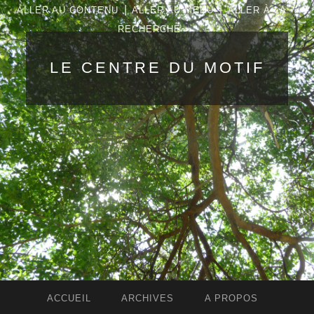
|
|
ALLER AU CONTENU
ALLER AU MENU
ALLER À LA
RECHERCHE
LE CENTRE DU MOTIF
ACCUEIL
ARCHIVES
A PROPOS