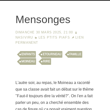
Mensonges
DIMANCHE 30 MARS 2025, 21:00
NASIVIRU
LES PTITS PIAFS
LIEN
PERMANENT
ENFANTS
ETOURNEAU
FAMILLE
MOINEAU
RIRE
L'autre soir, au repas, le Moineau a raconté
que sa classe avait fait un débat sur le thème
"Faut-il toujours dire la vérité?". On l'en a fait
parler un peu, on a cherché ensemble des
cas de figure où ça posait vraiment question,