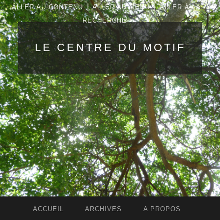
|
|
ALLER AU CONTENU
ALLER AU MENU
ALLER À LA
RECHERCHE
LE CENTRE DU MOTIF
ACCUEIL
ARCHIVES
A PROPOS