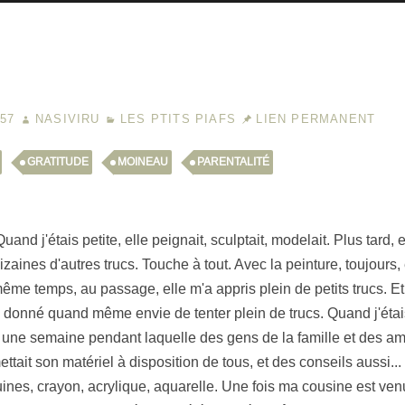
:57
NASIVIRU
LES PTITS PIAFS
LIEN PERMANENT
GRATITUDE
MOINEAU
PARENTALITÉ
nd j'étais petite, elle peignait, sculptait, modelait. Plus tard, el
s dizaines d'autres trucs. Touche à tout. Avec la peinture, toujour
me temps, au passage, elle m'a appris plein de petits trucs. Et
a donné quand même envie de tenter plein de trucs. Quand j'étais
, une semaine pendant laquelle des gens de la famille et des amis
tait son matériel à disposition de tous, et des conseils aussi... 
guines, crayon, acrylique, aquarelle. Une fois ma cousine est ve