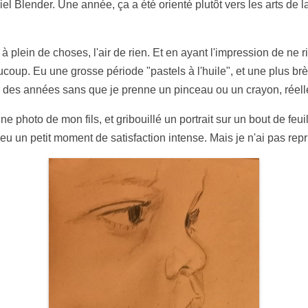
ciel Blender. Une année, ça a été orienté plutôt vers les arts de la 
plein de choses, l'air de rien. Et en ayant l'impression de ne rien
ucoup. Eu une grosse période "pastels à l'huile", et une plus brèv
r des années sans que je prenne un pinceau ou un crayon, réel
ne photo de mon fils, et gribouillé un portrait sur un bout de feuil
i eu un petit moment de satisfaction intense. Mais je n'ai pas repr