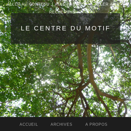
|
|
ALLER AU CONTENU
ALLER AU MENU
ALLER À LA
RECHERCHE
LE CENTRE DU MOTIF
ACCUEIL
ARCHIVES
A PROPOS