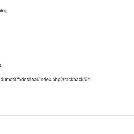
blog
s
edumotif.fr/dotclear/index.php?trackback/64