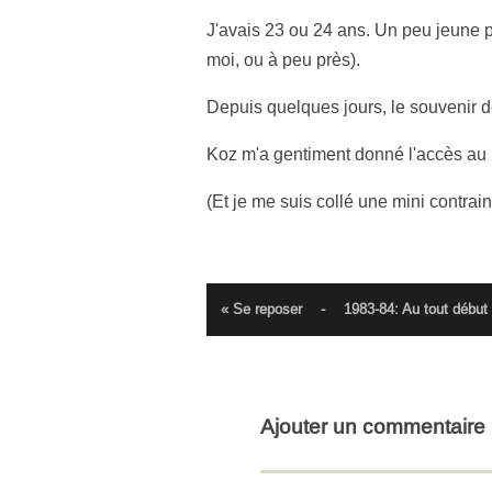
J'avais 23 ou 24 ans. Un peu jeune pe
moi, ou à peu près).
Depuis quelques jours, le souvenir de
Koz m'a gentiment donné l'accès au blo
(Et je me suis collé une mini contrain
« Se reposer
-
1983-84: Au tout début
Ajouter un commentaire