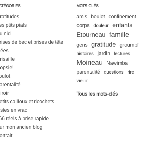
ATÉGORIES
MOTS-CLÉS
ratitudes
amis
boulot
confinement
enfants
es ptits piafs
corps
douleur
famille
u nid
Etourneau
rises de bec et prises de tête
gratitude
groumpf
gens
dées
histoires
jardin
lectures
risaille
Moineau
Nawimba
opsie!
parentalité
questions
rire
oulot
vieillir
arentalité
iroir
Tous les mots-clés
etits cailloux et ricochets
istes en vrac
66 réels à prise rapide
ur mon ancien blog
ortrait