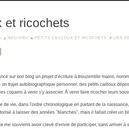
x et ricochets
16
NASIVIRU
PETITS CAILLOUX ET RICOCHETS
LIEN 
E
ancé sur son blog un projet d'écriture à trouzemille mains, nommé
n trajet autobiographique personnel, des petits cailloux dépo
les copains à venir s'y associer. À venir faire ricocher leurs so
née de vie, dans l'ordre chronologique en partant de la naissance
torisé à laisser des années "blanches", mais il fallait créer un b
t je me souviens avoir crevé d'envie de participer, sans arriver à 