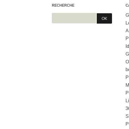
RECHERCHE
C
G
L
A
P
I
G
O
b
P
M
P
L
3
S
P