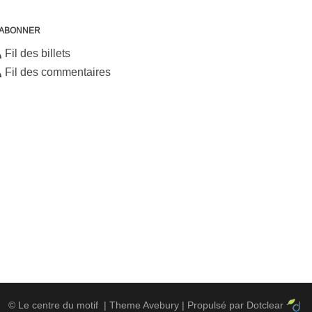
'ABONNER
Fil des billets
Fil des commentaires
©
Le centre du motif
| Theme Avebury | Propulsé par
Dotclear