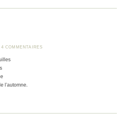
n
/
4 COMMENTAIRES
illes
es
ne
de l'automne.