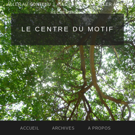
|
|
ALLER AU CONTENU
ALLER AU MENU
ALLER À LA
RECHERCHE
LE CENTRE DU MOTIF
ACCUEIL
ARCHIVES
A PROPOS